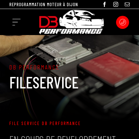
Passer
REPROGRAMMATION MOTEUR À DIJON
au
contenu
Toggle
Navigation
REPROGRAMMATION
CONVERSION ETHANOL
DB PERFORMANCE
FILESERVICE
RÉPARATION ÉLECTRONIQUE
DETAILING
FILESERVICE
FILE SERVICE DB PERFORMANCE