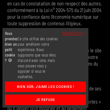
en cas de constatation de non-respect des autres,
conformément à la Loi n° 2004-575 du 21 juin 2004
pour la confiance dans l’économie numérique sur
toute suppression de contenus litigieux.
Vous
PARAMÈTRES
Article 15. Cookies
prendez
Ce site utilise des cookies
bien un
pour améliorer votre
petit
expérience. Nous
En naviguant sur ce site, vous acceptez que le site
cookie
supposons que vous êtes
internet puisse implanter des cookies dans votre
? 🍪
d'accord avec cela, mais
navigateur, afin de bénéficier des prestations du
vous pouvez vous y
prestataire.
opposer si vous le
souhaitez.
L’Utilisateur dispose d’un droit d’accès, de
BIEN SÛR, J'AIME LES COOKIES !
rectification, de portabilité et d’effacement de ses
données, ou de limitation du traitement,
JE REFUSE
conformément à la loi « informatique et libertés »
du 6 janvier 1978 modifiée et au Règlement