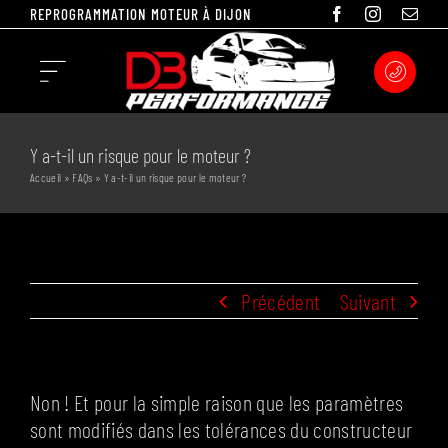
Passer
REPROGRAMMATION MOTEUR À DIJON
au
contenu
Toggle
Navigation
REPROGRAMMATION
Y a-t-il un risque pour le moteur ?
Accueil
»
FAQs
»
Y a-t-il un risque pour le moteur ?
CONVERSION ETHANOL
RÉPARATION ÉLECTRONIQUE
Précédent
Suivant
DETAILING
FILESERVICE
Non ! Et pour la simple raison que les paramètres
sont modifiés dans les tolérances du constructeur