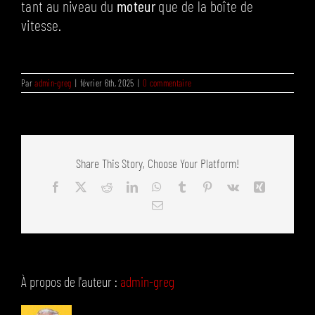
FAQ
tant au niveau du
moteur
que de la boîte de
vitesse.
CONTACT
Par
admin-greg
|
février 6th, 2025
|
0 commentaire
Share This Story, Choose Your Platform!
Facebook
X
Reddit
LinkedIn
WhatsApp
Tumblr
Pinterest
Vk
Xing
Email
À propos de l'auteur :
admin-greg