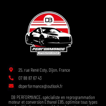
25, rue René Coty, Dijon, France
07 88 87 67 43
dbperformance@outlook.fr
DB PERFORMANCE, spécialiste en reprogrammation
moteur et conversion Éthanol E85, optimise tous types