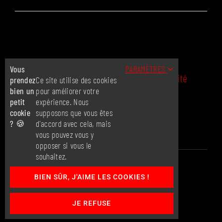
Pour des raisons de confidentialité
Facebook a besoin de votre autorisation
pour charger. Pour plus de détails, veuillez
Vous
PARAMÈTRES
consulter nos
Politique de confidentialité
.
prendez
Ce site utilise des cookies
bien un
pour améliorer votre
petit
expérience. Nous
J'accepte
cookie
supposons que vous êtes
? 🍪
d'accord avec cela, mais
vous pouvez vous y
opposer si vous le
souhaitez.
© 2017 - 2026 | TOUS DROITS RÉSERVÉS
CREARTWORK
BIEN SÛR, J'AIME LES COOKIES !
COMMUNICATION
|
MENTIONS LÉGALES ET POLITIQUE DE
CONFIDENTIALITÉ
|
CONDITIONS GÉNÉRALES DE VENTE
JE REFUSE